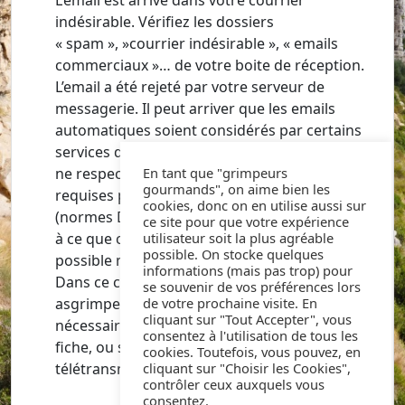
L’email est arrivé dans votre courrier
indésirable. Vérifiez les dossiers
« spam », »courrier indésirable », « emails
commerciaux »… de votre boite de réception.
L’email a été rejeté par votre serveur de
messagerie. Il peut arriver que les emails
automatiques soient considérés par certains
services de messagerie comme « douteux » et
ne respectant pas les règles de sécurité
En tant que "grimpeurs
gourmands", on aime bien les
requises par la messagerie destinataire
cookies, donc on en utilise aussi sur
(normes DMARC, DKIM, SPF). Nous travaillons
ce site pour que votre expérience
à ce que ce genre de situation soit la plus rare
utilisateur soit la plus agréable
possible. On stocke quelques
possible mais elle peut arriver tout de même.
informations (mais pas trop) pour
Dans ce cas envoyez nous un email à
se souvenir de vos préférences lors
asgrimper@yahoo.fr et nous ferons le
de votre prochaine visite. En
cliquant sur "Tout Accepter", vous
nécessaire pour vous aider à valider votre
consentez à l'utilisation de tous les
fiche, ou sinon signez la manuellement puis
cookies. Toutefois, vous pouvez, en
télétransmettez la via votre compte as-grimper.
cliquant sur "Choisir les Cookies",
contrôler ceux auxquels vous
consentez.