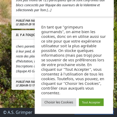
sont pas moins de 125 participants qui se sont confrontés aux
blocs concoctés par l’équipe des ouvreurs de la Valentine et
sélectionnés par Tom […]
PUBLIÉ PAR FABRICE AGNELLO
LE 2025-01-29 10:11:31
En tant que "grimpeurs
gourmands", on aime bien les
IL Y A TOUJOURS DES PLACES DISPONIBLES !
cookies, donc on en utilise aussi sur
ce site pour que votre expérience
utilisateur soit la plus agréable
chers parents, nombreux sont ceux qui n’ont pu trouver chausson
possible. On stocke quelques
à leur pied, dans leurs choix d’activités. Mais pas d’inquiétudes, il
informations (mais pas trop) pour
reste des places et si vous désirez nous rejoindre, pas
se souvenir de vos préférences lors
d’hésitation, vous pouvez vous inscrire ici à l’adresse suivante
de votre prochaine visite. En
Inscriptions ou nous contacter au 07 49 55 54 77. A très bientôt !
cliquant sur "Tout Accepter", vous
L’équipe AS Grimper
consentez à l'utilisation de tous les
cookies. Toutefois, vous pouvez, en
PUBLIÉ PAR FABRICE AGNELLO
cliquant sur "Choisir les Cookies",
LE 2024-09-13 17:45:17
contrôler ceux auxquels vous
consentez.
Choisir les Cookies
Tout Accepter
© A.S. Grimper
Retour au Sommet !