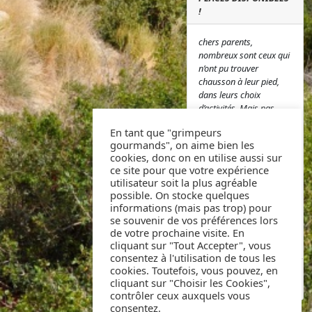
!
chers parents,
nombreux sont ceux qui
n’ont pu trouver
chausson à leur pied,
dans leurs choix
d’activités. Mais pas
d’inquiétudes, il reste
En tant que "grimpeurs
des places et si vous
gourmands", on aime bien les
désirez nous rejoindre,
cookies, donc on en utilise aussi sur
pas d’hésitation, vous
ce site pour que votre expérience
pouvez vous inscrire ici
utilisateur soit la plus agréable
à l’adresse suivante
possible. On stocke quelques
Inscriptions ou nous
informations (mais pas trop) pour
contacter au 07 49 55
se souvenir de vos préférences lors
54 77. A très bientôt !
de votre prochaine visite. En
L’équipe AS Grimper
cliquant sur "Tout Accepter", vous
consentez à l'utilisation de tous les
cookies. Toutefois, vous pouvez, en
PUBLIÉ PAR FABRICE
AGNELLO
cliquant sur "Choisir les Cookies",
LE 2024-09-13 17:45:17
contrôler ceux auxquels vous
consentez.