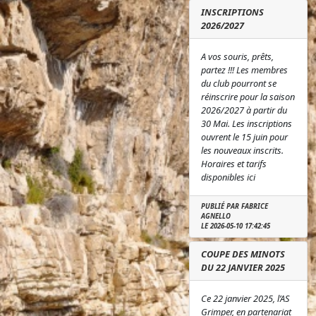
INSCRIPTIONS
2026/2027
A vos souris, prêts,
partez !!! Les membres
du club pourront se
réinscrire pour la saison
2026/2027 à partir du
30 Mai. Les inscriptions
ouvrent le 15 juin pour
les nouveaux inscrits.
Horaires et tarifs
disponibles ici
PUBLIÉ PAR FABRICE
AGNELLO
LE 2026-05-10 17:42:45
COUPE DES MINOTS
DU 22 JANVIER 2025
Ce 22 janvier 2025, l’AS
Grimper, en partenariat