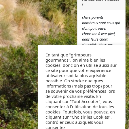
!
chers parents,
nombreux sont ceux qui
n’ont pu trouver
chausson à leur pied,
dans leurs choix
d’activités. Mais pas
d’inquiétudes, il reste
En tant que "grimpeurs
des places et si vous
gourmands", on aime bien les
désirez nous rejoindre,
cookies, donc on en utilise aussi sur
pas d’hésitation, vous
ce site pour que votre expérience
pouvez vous inscrire ici
utilisateur soit la plus agréable
à l’adresse suivante
possible. On stocke quelques
Inscriptions ou nous
informations (mais pas trop) pour
contacter au 07 49 55
se souvenir de vos préférences lors
54 77. A très bientôt !
de votre prochaine visite. En
L’équipe AS Grimper
cliquant sur "Tout Accepter", vous
consentez à l'utilisation de tous les
cookies. Toutefois, vous pouvez, en
PUBLIÉ PAR FABRICE
AGNELLO
cliquant sur "Choisir les Cookies",
LE 2024-09-13 17:45:17
contrôler ceux auxquels vous
consentez.