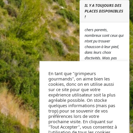
IL Y A TOUJOURS DES
PLACES DISPONIBLES
!
chers parents,
nombreux sont ceux qui
n’ont pu trouver
chausson à leur pied,
dans leurs choix
d’activités. Mais pas
d’inquiétudes, il reste
des places et si vous
En tant que "grimpeurs
désirez nous rejoindre,
gourmands", on aime bien les
pas d’hésitation, vous
cookies, donc on en utilise aussi
pouvez vous inscrire ici
sur ce site pour que votre
à l’adresse suivante
expérience utilisateur soit la plus
Inscriptions ou nous
agréable possible. On stocke
contacter au 07 49 55
quelques informations (mais pas
54 77. A très bientôt !
trop) pour se souvenir de vos
L’équipe AS Grimper
préférences lors de votre
prochaine visite. En cliquant sur
"Tout Accepter", vous consentez à
PUBLIÉ PAR FABRICE
AGNELLO
l'utilisation de tous les cookies.