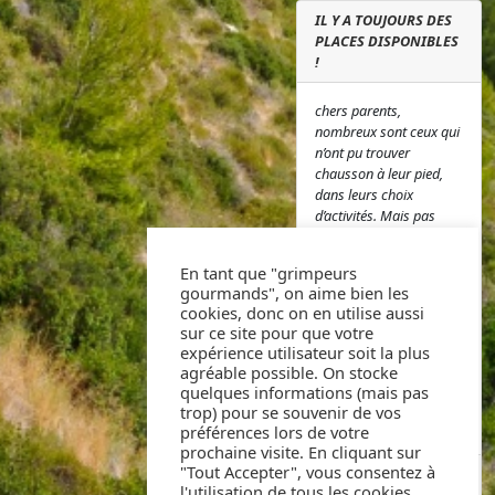
IL Y A TOUJOURS DES
PLACES DISPONIBLES
!
chers parents,
nombreux sont ceux qui
n’ont pu trouver
chausson à leur pied,
dans leurs choix
d’activités. Mais pas
d’inquiétudes, il reste
des places et si vous
En tant que "grimpeurs
désirez nous rejoindre,
gourmands", on aime bien les
pas d’hésitation, vous
cookies, donc on en utilise aussi
pouvez vous inscrire ici
sur ce site pour que votre
à l’adresse suivante
expérience utilisateur soit la plus
Inscriptions ou nous
agréable possible. On stocke
contacter au 07 49 55
quelques informations (mais pas
54 77. A très bientôt !
trop) pour se souvenir de vos
L’équipe AS Grimper
préférences lors de votre
prochaine visite. En cliquant sur
"Tout Accepter", vous consentez à
PUBLIÉ PAR FABRICE
AGNELLO
l'utilisation de tous les cookies.