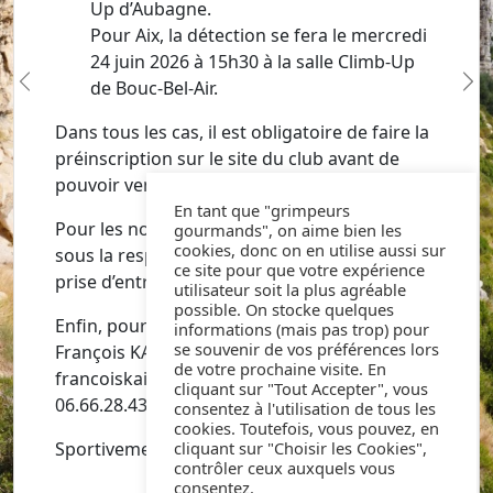
Up d’Aubagne.
Pour Aix, la détection se fera le mercredi
24 juin 2026 à 15h30 à la salle Climb-Up
de Bouc-Bel-Air.
Previous
Ne
Dans tous les cas, il est obligatoire de faire la
préinscription sur le site du club avant de
pouvoir venir à la séance de détection.
En tant que "grimpeurs
Pour les non adhérents, la détection se fera
gourmands", on aime bien les
cookies, donc on en utilise aussi sur
sous la responsabilité des parernts, avec une
ce site pour que votre expérience
prise d’entrée à la salle Climb-Up.
utilisateur soit la plus agréable
possible. On stocke quelques
Enfin, pour Aix, il faut prendre contact avec
informations (mais pas trop) pour
se souvenir de vos préférences lors
François KAISER (mail:
de votre prochaine visite. En
francoiskaiser.82@gmail.com, tel. :
cliquant sur "Tout Accepter", vous
06.66.28.43.98) avant de venir à la détection.
consentez à l'utilisation de tous les
cookies. Toutefois, vous pouvez, en
Sportivement.
cliquant sur "Choisir les Cookies",
contrôler ceux auxquels vous
consentez.